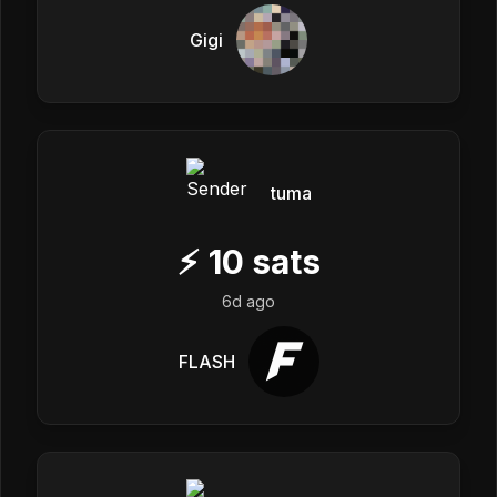
Gigi
tuma
⚡
10
sats
6d ago
FLASH