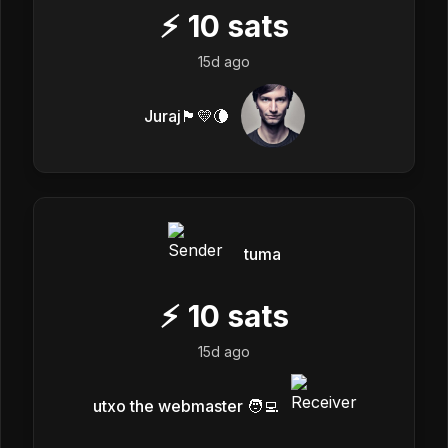
⚡
10
sats
15d ago
Juraj🏴💛🌘
tuma
⚡
10
sats
15d ago
utxo the webmaster 🧑‍💻