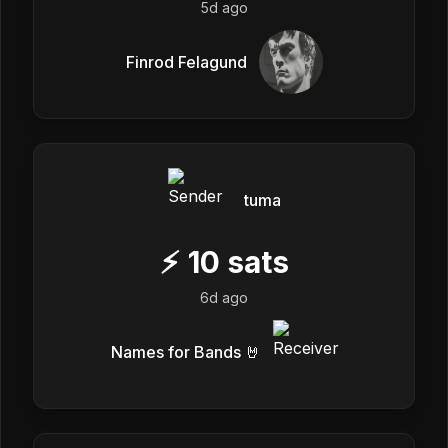
5d ago
Finrod Felagund
tuma
⚡
10
sats
6d ago
Names for Bands 🤘