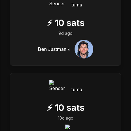
tuma
⚡
10
sats
9d ago
Ben Justman🍷
tuma
⚡
10
sats
10d ago