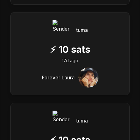
tuma
⚡
10
sats
17d ago
Forever Laura
tuma
⚡
10
sats