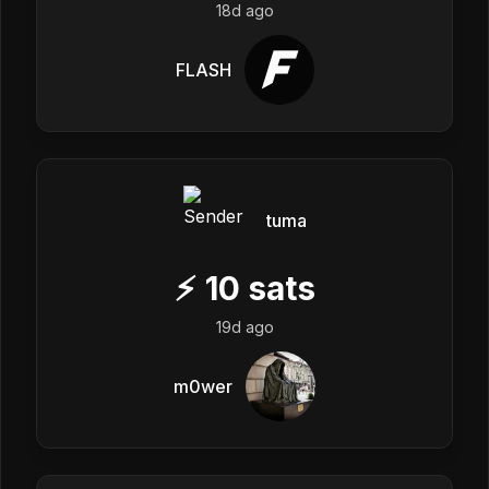
18d ago
FLASH
tuma
⚡
10
sats
19d ago
m0wer