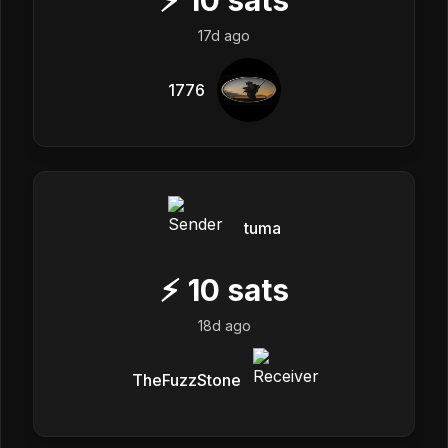
17d ago
1776
tuma
⚡
10
sats
18d ago
TheFuzzStone