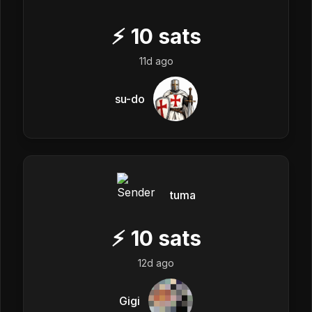
⚡
10
sats
11d ago
su-do
tuma
⚡
10
sats
12d ago
Gigi