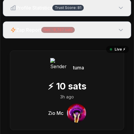
Profile Statistics
Trust Score:
81
Zap Report
Net:
-8,747
sats
Live ⚡️
tuma
⚡
10
sats
3h ago
Zio Mc