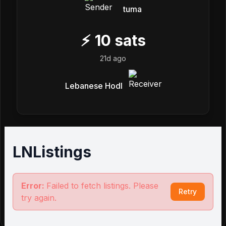
tuma
⚡
10
sats
21d ago
Lebanese Hodl
LNListings
Error:
Failed to fetch listings. Please
Retry
try again.