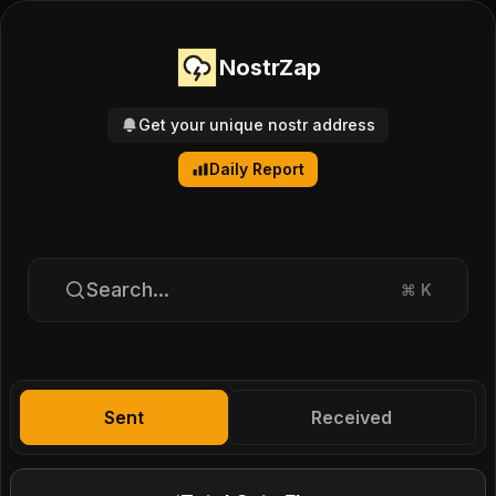
NostrZap
Get your unique nostr address
Daily Report
Search...
⌘
K
Sent
Received