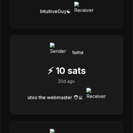
IntuitiveGuy☯️
tuma
⚡
10
sats
20d ago
utxo the webmaster 🧑‍💻