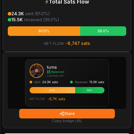
⚡
Total Sats Flow
24.3K
sent (
61.0
%)
15.5K
received (
39.0
%)
61.0%
39.0%
-8,747
sats
NET FLOW:
Share
Copy badge URL