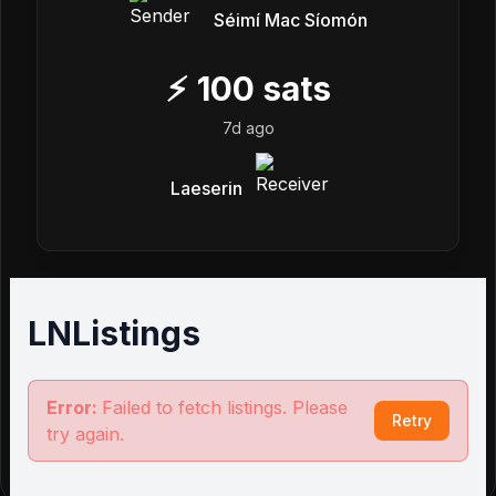
Séimí Mac Síomón
⚡
100
sats
7d ago
Laeserin
LNListings
Error:
Failed to fetch listings. Please
Retry
try again.