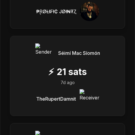
₱ⱤØⱠł₣ł₵ JØł₦₮Ⱬ
Séimí Mac Síomón
⚡
21
sats
7d ago
TheRupertDamnit