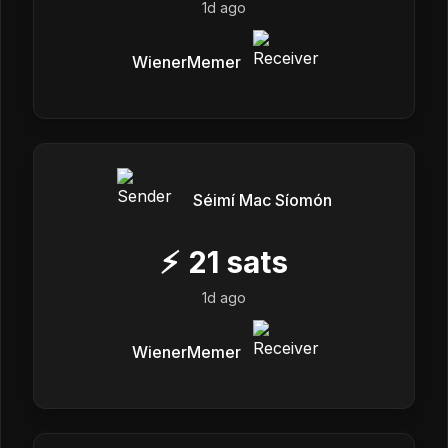
1d ago
WienerMemer
Séimí Mac Síomón
⚡
21
sats
1d ago
WienerMemer