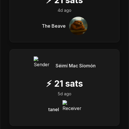
4d ago
The Beave
Séimí Mac Síomón
⚡
21
sats
5d ago
tanel