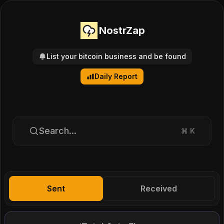
NostrZap
List your bitcoin business and be found
Daily Report
Search...
⌘
K
Sent
Received