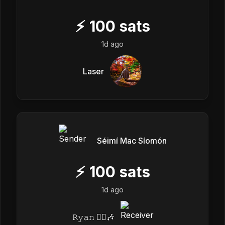
⚡
100
sats
1d ago
Laser
Séimí Mac Síomón
⚡
100
sats
1d ago
𝚁𝚢𝚊𝚗 🏴‍☠️🎶