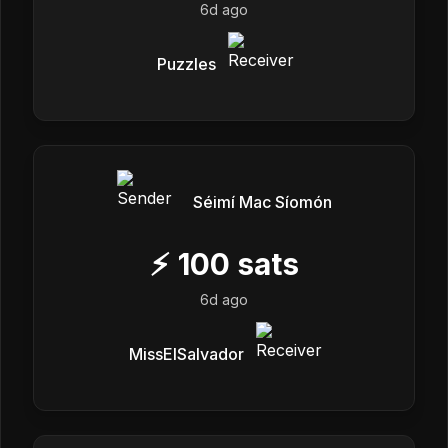
6d ago
Puzzles
Séimí Mac Síomón
⚡
100
sats
6d ago
MissElSalvador