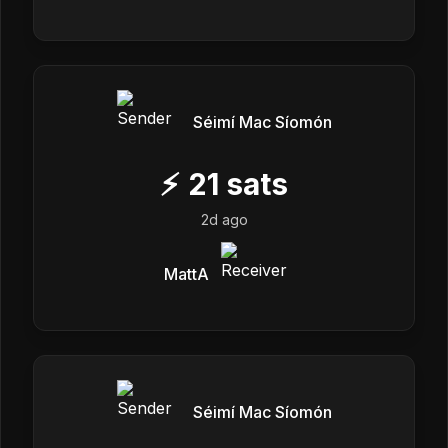
Séimí Mac Síomón
⚡
21
sats
2d ago
MattA
Séimí Mac Síomón