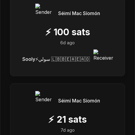
Séimí Mac Síomón
⚡
100
sats
6d ago
Sooly⚡️سولي 🇱🇧🇧🇪🇦🇪🇦🇴
Séimí Mac Síomón
⚡
21
sats
7d ago