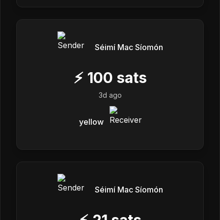
Séimí Mac Síomón
⚡
100
sats
3d ago
yellow
Séimí Mac Síomón
⚡
21
sats