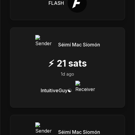
FLASH
Séimí Mac Síomón
⚡
21
sats
1d ago
IntuitiveGuy☯️
Séimí Mac Síomón