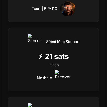
Tauri | BIP-110
Séimí Mac Síomón
⚡
21
sats
1d ago
Noshole