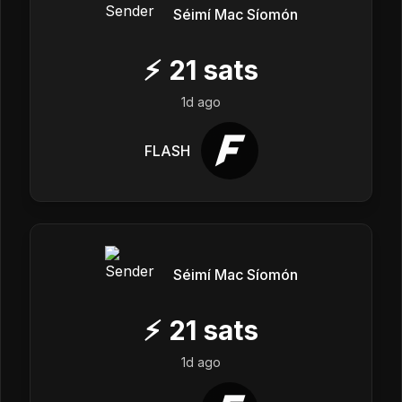
Séimí Mac Síomón
⚡
21
sats
1d ago
FLASH
Séimí Mac Síomón
⚡
21
sats
1d ago