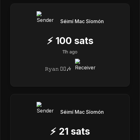
Séimí Mac Síomón
⚡
100
sats
11h ago
𝚁𝚢𝚊𝚗 🏴‍☠️🎶
Séimí Mac Síomón
⚡
21
sats