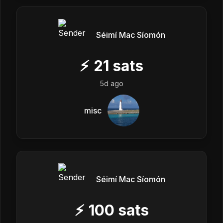
Séimí Mac Síomón
⚡
21
sats
5d ago
misc
Séimí Mac Síomón
⚡
100
sats