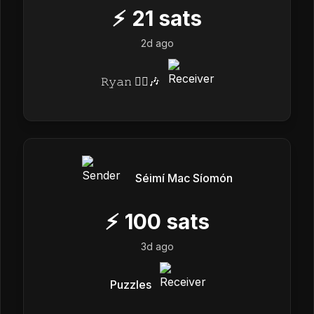
⚡
21
sats
2d ago
𝚁𝚢𝚊𝚗 🏴‍☠️🎶
Séimí Mac Síomón
⚡
100
sats
3d ago
Puzzles