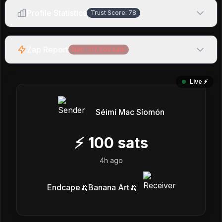
Profile Statistics
Trust Score:
78
Zap Report
Net:
-117,509
sats
Live ⚡️
Séimí Mac Síomón
⚡
100
sats
4h ago
Endcape🍌Banana Art🍌