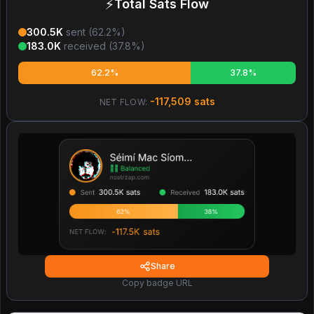
⚡
Total Sats Flow
300.5K
sent (
62.2
%)
183.0K
received (
37.8
%)
62.2%
37.8%
-117,509
sats
NET FLOW:
Share
Copy badge URL