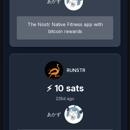
あかず
The Nostr Native Fitness app with
bitcoin rewards
RUNSTR
⚡
10
sats
228d ago
あかず