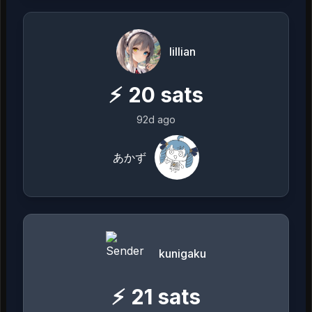
lillian
⚡
20
sats
92d ago
あかず
kunigaku
⚡
21
sats