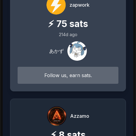
zapwork
⚡
75
sats
214d ago
あかず
Follow us, earn sats.
Azzamo
⚡
8
sats