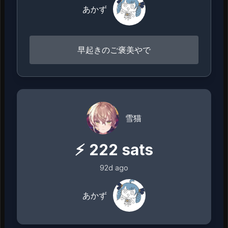
あかず
早起きのご褒美やで
雪猫
⚡
222
sats
92d ago
あかず