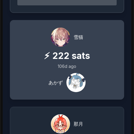
雪猫
⚡
222
sats
106d ago
あかず
那月