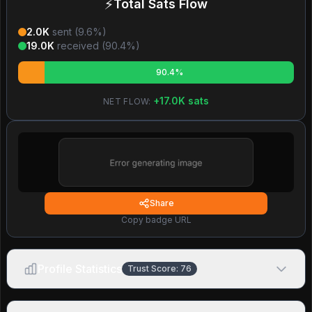
⚡
Total Sats Flow
2.0K
sent (
9.6
%)
19.0K
received (
90.4
%)
90.4%
+
17.0K
sats
NET FLOW:
Share
Copy badge URL
Profile Statistics
Trust Score:
76