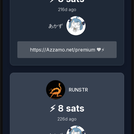
216d ago
あかず
https://Azzamo.net/premium 🧡⚡️
RUNSTR
⚡
8
sats
226d ago