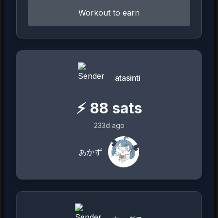
Workout to earn
atasinti
⚡
88
sats
233d ago
あかず