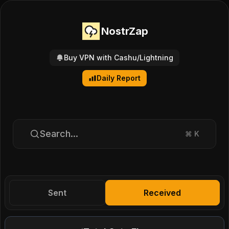
NostrZap
Buy VPN with Cashu/Lightning
Daily Report
Search...
⌘
K
Sent
Received