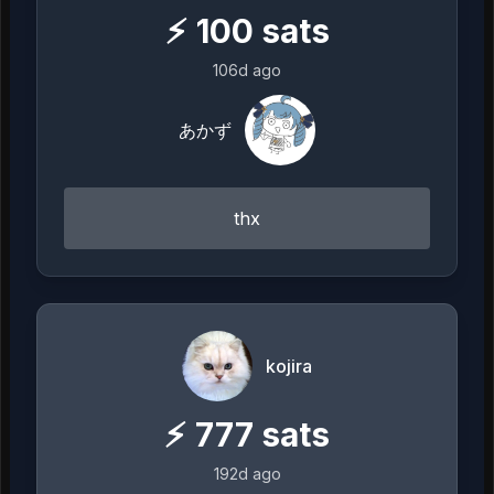
⚡
100
sats
106d ago
あかず
thx
kojira
⚡
777
sats
192d ago