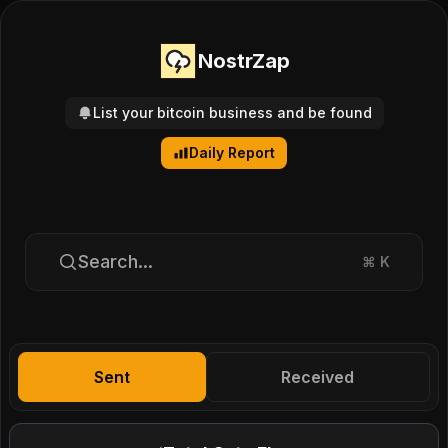
NostrZap
List your bitcoin business and be found
Daily Report
Search...
⌘
K
Sent
Received