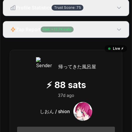
Profile Statistics
Trust Score:
75
Zap Report
Net:
+
13.7K
sats
Live ⚡️
帰ってきた風呂屋
⚡
88
sats
37d ago
しおん / shion