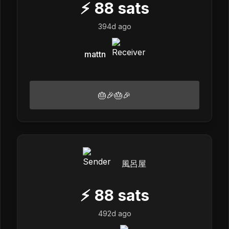
⚡
88
sats
394d ago
mattn
🎂🎉🎂🎉
風呂屋
⚡
88
sats
492d ago