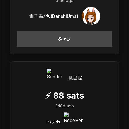
319d ago
電子馬⚡️🏇(DenshiUma)
🎉🎉🎉
風呂屋
⚡
88
sats
348d ago
ぺぇ🐇