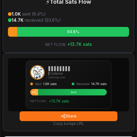
⚡
Total Sats Flow
1.0K
sent (
6.4
%)
14.7K
received (
93.6
%)
93.6%
+
13.7K
sats
NET FLOW:
Share
Copy badge URL