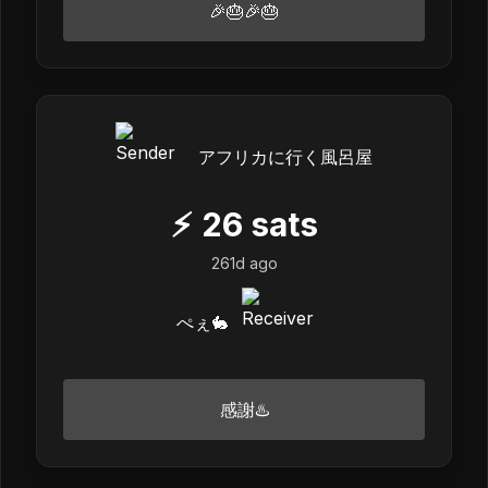
🎉🎂🎉🎂
アフリカに行く風呂屋
⚡
26
sats
261d ago
ぺぇ🐇
感謝♨️