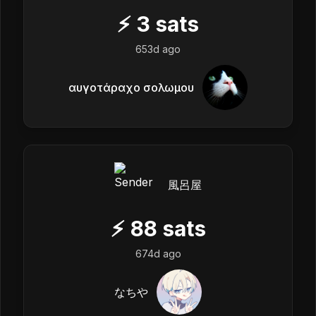
⚡
3
sats
653d ago
αυγοτάραχο σολωμου
風呂屋
⚡
88
sats
674d ago
なちや