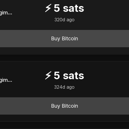
⚡
5
sats
Servidor Público em Regime CLT do Ancapistão
320d ago
Buy Bitcoin
⚡
5
sats
Servidor Público em Regime CLT do Ancapistão
324d ago
Buy Bitcoin