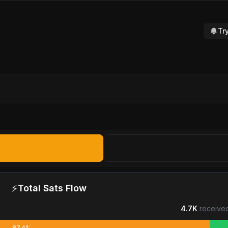
Tr
⚡
Total Sats Flow
4.7K
received
87.4%