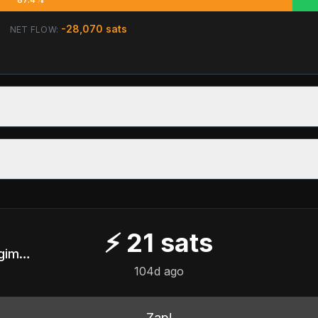
-28,070
sats
NET FLOW:
⚡
21
sats
Servidor Público em Regime CLT do Ancapistão
104d ago
Zap!