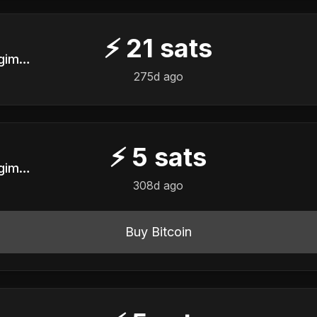
⚡
21
sats
Servidor Público em Regime CLT do Ancapistão
275d ago
⚡
5
sats
Servidor Público em Regime CLT do Ancapistão
308d ago
Buy Bitcoin