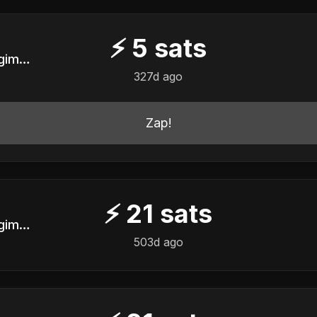
⚡
5
sats
Servidor Público em Regime CLT do Ancapistão
327d ago
Zap!
⚡
21
sats
Servidor Público em Regime CLT do Ancapistão
503d ago