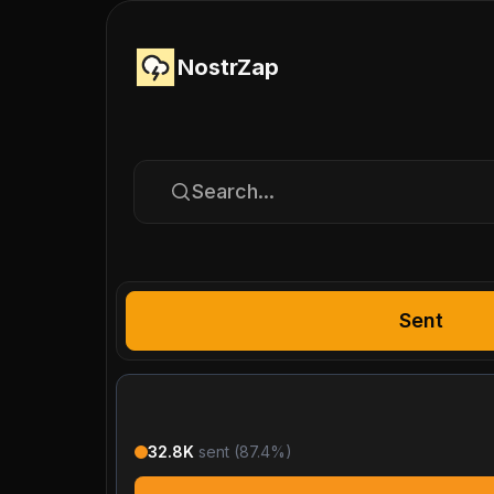
NostrZap
Search...
Sent
32.8K
sent (
87.4
%)