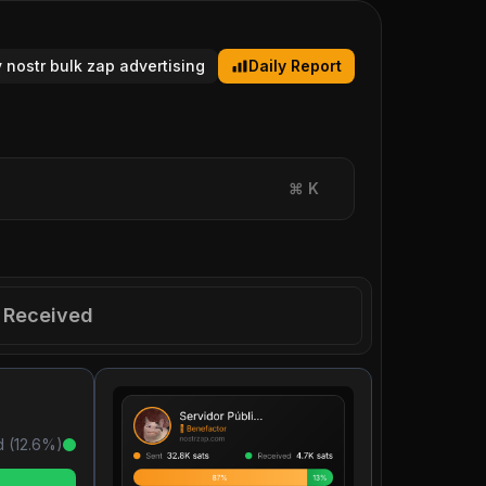
y nostr bulk zap advertising
Daily Report
⌘
K
Received
 (
12.6
%)