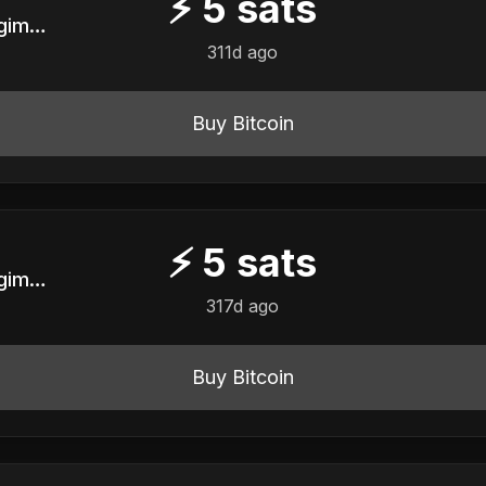
⚡
5
sats
Servidor Público em Regime CLT do Ancapistão
311d ago
Buy Bitcoin
⚡
5
sats
Servidor Público em Regime CLT do Ancapistão
317d ago
Buy Bitcoin