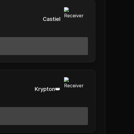
Castiel
Krypton👑