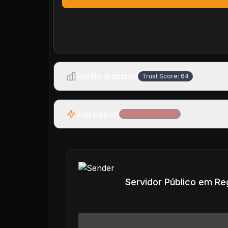
Profile Statistics
Trust Score:
64
Zap Report
Net:
-28,070
sats