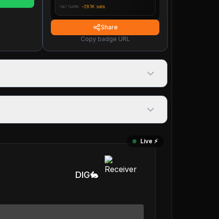
Share
Copy badge URL
Live ⚡️
DIG🐇