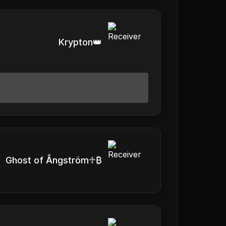
Krypton👑
Ghost of Ångström♱₿