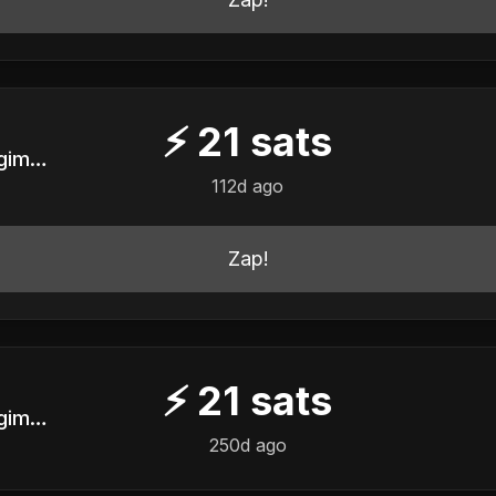
⚡
21
sats
Servidor Público em Regime CLT do Ancapistão
112d ago
Zap!
⚡
21
sats
Servidor Público em Regime CLT do Ancapistão
250d ago