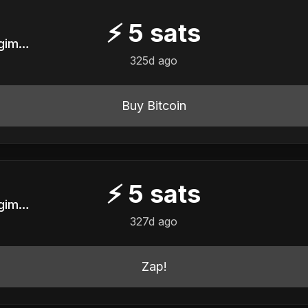
⚡
5
sats
Servidor Público em Regime CLT do Ancapistão
325d ago
Buy Bitcoin
⚡
5
sats
Servidor Público em Regime CLT do Ancapistão
327d ago
Zap!