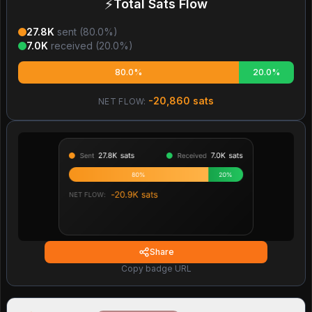
⚡
Total Sats Flow
27.8K
sent (
80.0
%)
7.0K
received (
20.0
%)
80.0%
20.0%
-20,860
sats
NET FLOW:
Share
Copy badge URL