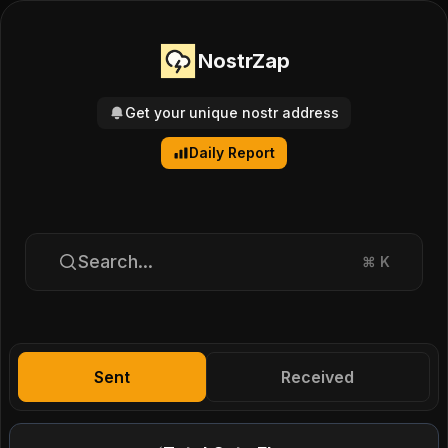
NostrZap
Get your unique nostr address
Daily Report
Search...
⌘
K
Sent
Received