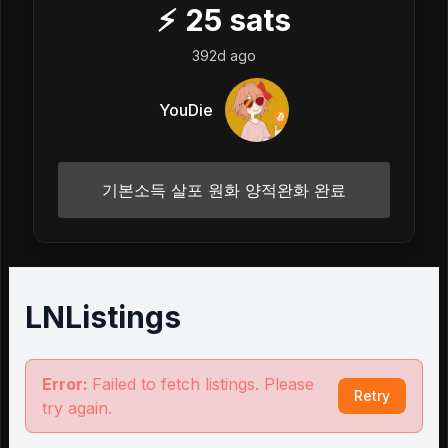
⚡
25
sats
392d ago
YouDie
기본소득 살포 원화 양적완화 완료
LNListings
Error:
Failed to fetch listings. Please
Retry
try again.