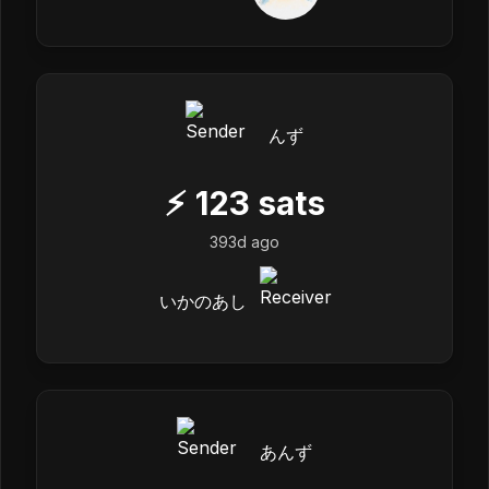
んず
⚡
123
sats
393d ago
いかのあし
あんず