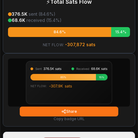
⚡
Total Sats Flow
376.5K
sent (
84.6
%)
68.6K
received (
15.4
%)
84.6%
15.4%
-307,872
sats
NET FLOW:
Share
Copy badge URL