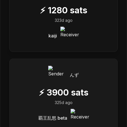
⚡
1280
sats
323d ago
kaiji
んず
⚡
3900
sats
325d ago
覇王乱怒 beta