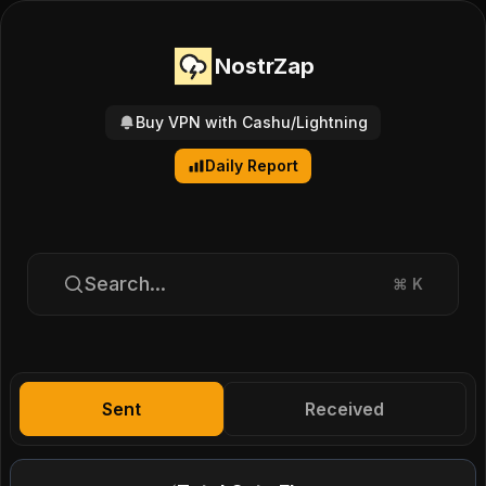
NostrZap
Buy VPN with Cashu/Lightning
Daily Report
Search...
⌘
K
Sent
Received