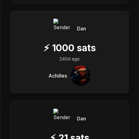
Dan
⚡
1000
sats
240d ago
Achilles
Dan
⚡
21
sats