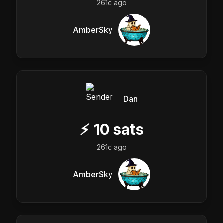
261d ago
AmberSky
Dan
⚡
10
sats
261d ago
AmberSky