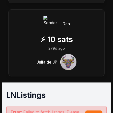
Dan
⚡
10
sats
279d ago
Julia de JP
LNListings
Error:
Failed to fetch listings. Please