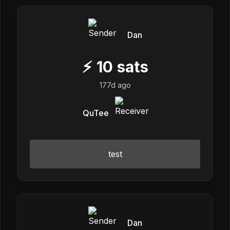
Dan
⚡
10
sats
177d ago
QuTee
test
Dan