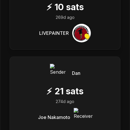
⚡
10
sats
269d ago
LIVEPAINTER
Dan
⚡
21
sats
274d ago
Joe Nakamoto