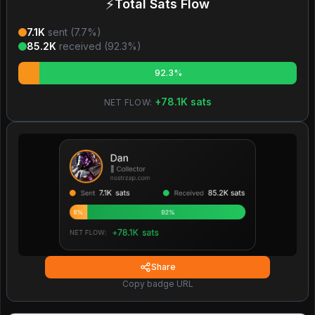
⚡
Total Sats Flow
7.1K
sent (
7.7
%)
85.2K
received (
92.3
%)
92.3%
+
78.1K
sats
NET FLOW:
Share
Copy badge URL