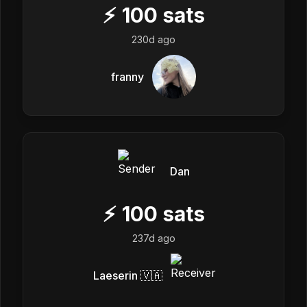
⚡
100
sats
230d ago
franny
Dan
⚡
100
sats
237d ago
Laeserin 🇻🇦