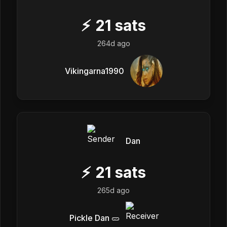
⚡
21
sats
264d ago
Vikingarna1990
Dan
⚡
21
sats
265d ago
Pickle Dan 🥒