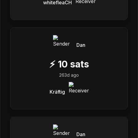
whitefleaCH
Dan
⚡
10
sats
263d ago
Kräftig
Dan