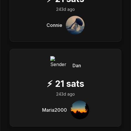
243d ago
Connie
Dan
⚡
21
sats
243d ago
Maria2000