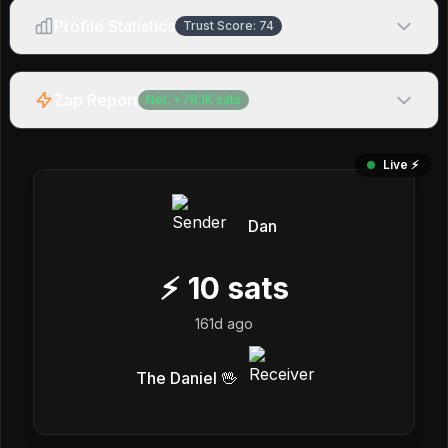
Profile Statistics
Trust Score:
74
Zap Report
Net:
+
78.1K
sats
Live ⚡️
Dan
⚡
10
sats
161d ago
The Daniel 🖖