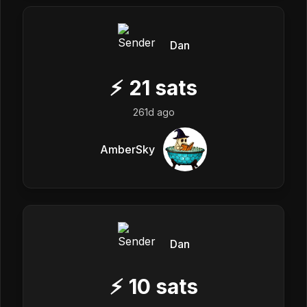
Dan
⚡
21
sats
261d ago
AmberSky
Dan
⚡
10
sats