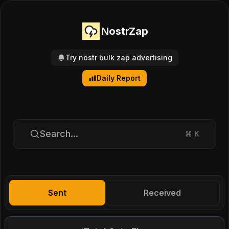
NostrZap
Try nostr bulk zap advertising
Daily Report
Search...
⌘
K
Sent
Received